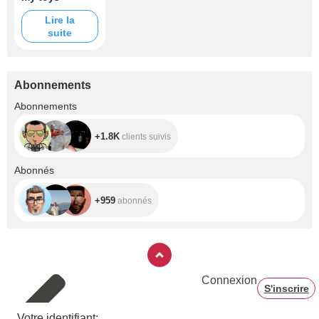
Lire la
suite
Abonnements
+1.8K
Abonnements
+1.8K
clients suivis
+959
Abonnés
+959
abonnés
Connexion
S'inscrire
Votre identifiant: