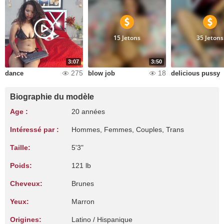
15 Jetons
35 Jetons
3:07
3:50
275
18
dance
blow job
delicious pussy
Biographie du modèle
Age :
20 années
Intéressé par :
Hommes, Femmes, Couples, Trans
Taille:
5'3"
Poids:
121 lb
Cheveux:
Brunes
Yeux:
Marron
Origines:
Latino / Hispanique