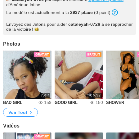
d’Amérique latine.
Le modèle est actuellement à la
2937 place
(0 point).
Envoyez des Jetons pour aider
cataleyah-0726
à se rapprocher
de la
victoire !
Photos
GRATUIT
GRATUIT
7
7
159
150
BAD GIRL
GOOD GIRL
SHOWER
Voir Tout
Vidéos
GRATUIT