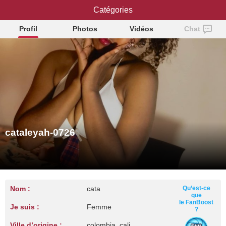
cataleyah-0726
Catégories
Profil
Photos
Vidéos
Chat
cataleyah-0726
Nom :
cata
Qu’est-ce
que
le FanBoost
Je suis :
Femme
?
Ville d’origine :
colombia, cali