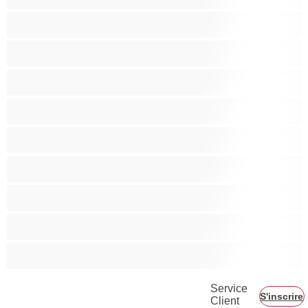
Minettes
Musclé
Petite
Petits seins
Pornstar
Rousses
Seins moyens
Sexe en Groupe
Vieilles
Service
S'inscrire
Client