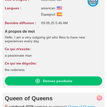
Langues :
american
Espagnol
Dernière diffusion :
09.09.25 5:46 AM
A propos de moi
Hello, I am a very outgoing girl who likes to have new
experiences every day.
Ce qui m'excite:
a passionate man
Ce qui me dégoûte:
the rudeness
Donnez pourboire
Queen of Queens
cataleyah-0726
participe au concours
Queen of Queens